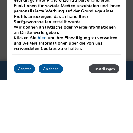
Grundlage Ihrer Präferenzen zu personalisieren,
Funktionen für soziale Medien anzubieten und Ihnen
personalisierte Werbung auf der Grundlage eines
Profils anzuzeigen, das anhand Ihrer
Surfgewohnheiten erstellt wurde.
Wir können analytische oder Werbeinformationen
an Dritte weitergeben.
Klicken Sie
hier
, um Ihre Einwilligung zu verwalten
und weitere Informationen über die von uns
verwendeten Cookies zu erhalten.
Aceptar
Ablehnen
Einstellungen
Sede central:
Arte 14, 28033 Madrid Madrid
España
+34 917 680 141
FOLGEN SIE UNS!