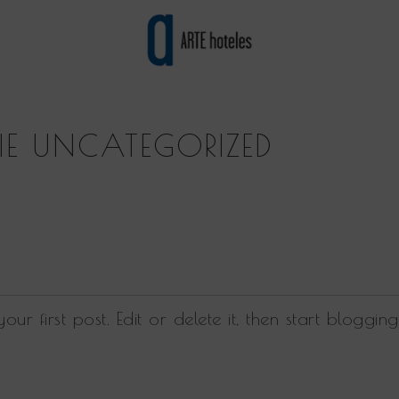
date.
Press
the
question
RIE UNCATEGORIZED
mark
key
to
get
the
d
keyboard
shortcuts
 your first post. Edit or delete it, then start blogging
for
changing
dates.