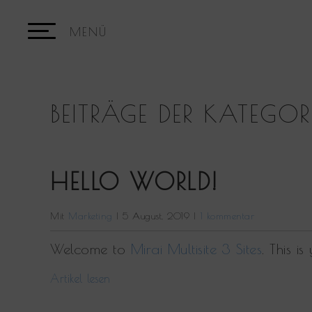
date.
Press
the
question
BEITRÄGE DER KATEGO
mark
key
to
HELLO WORLD!
get
the
Mit
Marketing
|
5 August, 2019
|
1 kommentar
keyboar
shortcuts
Welcome to
Mirai Multisite 3 Sites
. This is
for
Artikel lesen
changing
dates.