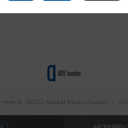
l:
Arte 14, 28033 Madrid Madrid España
+34
ABONNIEREN S